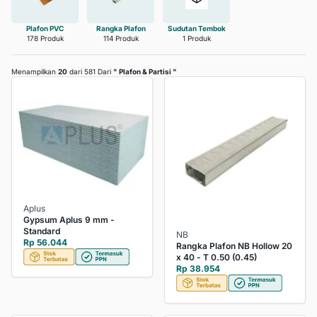
Plafon PVC
Rangka Plafon
Sudutan Tembok
178 Produk
114 Produk
1 Produk
Menampilkan
20
dari 581 Dari
"
Plafon & Partisi
"
Aplus
Gypsum Aplus 9 mm -
Standard
NB
Rp 56.044
Rangka Plafon NB Hollow 20
x 40 - T 0.50 (0.45)
Rp 38.954