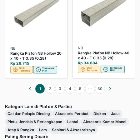
NB
NB
Rangka Plafon NB Hollow 40
Rangka Plafon NB Hollow 20
x 40 - T 0.35 (0.28)
x 40 - T 0.35 (0.28)
Rp 34.884
Rp 26.745
1
2
3
4
5
30
Kategori Lain di Plafon & Partisi
Cat dan Pelapis Dinding
Aksesoris Perabot
Diskon
Jasa
Pintu, Jendela & Perlengkapan
Lantai
Aksesoris Kamar Mandi
Atap & Rangka
Lem
Sanitari & Aksesorisnya
Paling Sering Dicari: