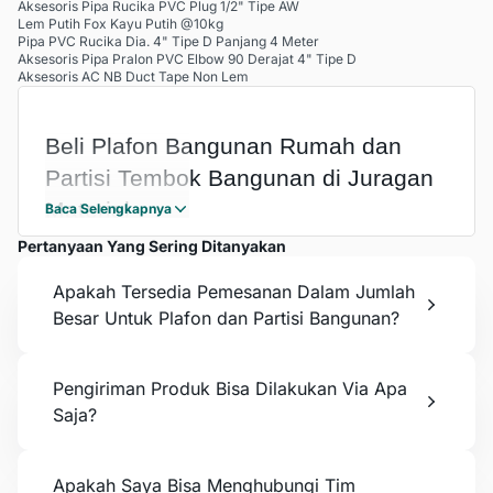
Aksesoris Pipa Rucika PVC Plug 1/2" Tipe AW
Lem Putih Fox Kayu Putih @10kg
Pipa PVC Rucika Dia. 4" Tipe D Panjang 4 Meter
Aksesoris Pipa Pralon PVC Elbow 90 Derajat 4" Tipe D
Aksesoris AC NB Duct Tape Non Lem
Beli Plafon Bangunan Rumah dan 
Partisi Tembok Bangunan di Juragan 
Material
Baca Selengkapnya
Pertanyaan Yang Sering Ditanyakan
Plafon bangunan atau plafon rumah sangat penting 
agar bisa melengkapi proses pembangunan Anda. 
Apakah Tersedia Pemesanan Dalam Jumlah
Begitu juga dengan partisi bangunan atau partisi 
Besar Untuk Plafon dan Partisi Bangunan?
tembok. Tentu Anda ingin bisa melengkapinya 
menggunakan bahan atau material berkualitas 
bukan?
Pengiriman Produk Bisa Dilakukan Via Apa
Saja?
Untuk bisa memenuhi kebutuhan tersebut, Juragan 
Material menyediakan plafon dan juga partisi 
berkualitas dengan harga yang sangat bersaing. 
Apakah Saya Bisa Menghubungi Tim