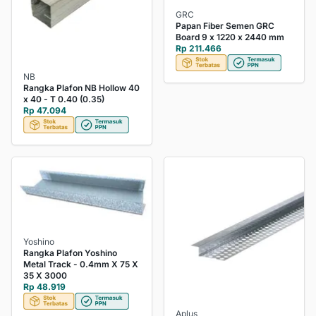
GRC
Papan Fiber Semen GRC
Board 9 x 1220 x 2440 mm
Rp 211.466
NB
Rangka Plafon NB Hollow 40
x 40 - T 0.40 (0.35)
Rp 47.094
Yoshino
Rangka Plafon Yoshino
Metal Track - 0.4mm X 75 X
35 X 3000
Rp 48.919
Aplus