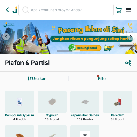
Plafon & Partisi
Urutkan
Filter
Compound Gypsum
Gypsum
Papan Fiber Semen
Peredam
4 Produk
25 Produk
208 Produk
51 Produk