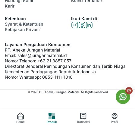
Hubungi Kami
Brand Terdaftar
Karir
Papan Semen NB GRC 6mm
Ketentuan
Ikuti Kami di
Papan semen ini sangat cocok untuk dijadikan 
Syarat & Ketentuan
sebagai plafon rumah atau plafon bangunnan. 
Kebijakan Privasi
Serta juga pas sebagai material membentuk partisi 
tembok.  Dibuat dengan tingkat kepadatan dan 
Layanan Pengaduan Konsumen
kekuatan yang tinggi sehingga tahan terhadap 
PT. Aneka Juragan Material
Email:
sales@juraganmaterial.id
cuaca, api, jamur dan rayap. Serta kedap suara.
Nomor Telepon:
+62 21 3857 057
Direktorat Jenderal Perlindungan Konsumen dan Tertib Niaga
NB Galvanis 38x38
Kementerian Perdagangan Republik Indonesia
Nomor Whatsapp:
0853-1111-1010
Untuk bisa membuat partisi yang sempurna, Anda 
perlu terlebih dahulu membangun rangkanya. 
© 2026 PT. Aneka Juragan Material. All Rights Reserved
Gunakan material satu ini untuk bisa mendapatkan 
rangka yang kuat dan juga tahan lama.
Dapatkan Plafon dan Partisi Untuk 
Home
Produk
Transaksi
Profil
Kebutuhan Bisnis Anda